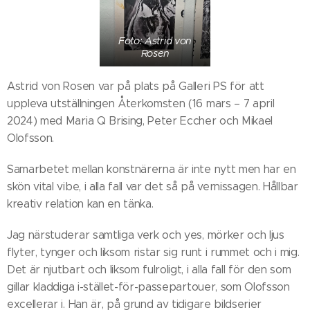
Foto: Astrid von
Rosen
Astrid von Rosen
var på plats på Galleri PS för att
uppleva utställningen Återkomsten (16 mars – 7 april
2024) med Maria Q Brising, Peter Eccher och Mikael
Olofsson.
Samarbetet mellan konstnärerna är inte nytt men har en
skön vital vibe, i alla fall var det så på vernissagen. Hållbar
kreativ relation kan en tänka.
Jag närstuderar samtliga verk och yes, mörker och ljus
flyter, tynger och liksom ristar sig runt i rummet och i mig.
Det är njutbart och liksom fulroligt, i alla fall för den som
gillar kladdiga i-stället-för-passepartouer, som Olofsson
excellerar i. Han är, på grund av tidigare bildserier