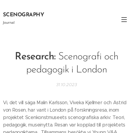
SCENOGRAPHY
Journal
Research:
Scenografi och
pedagogik i London
31.10.2023
Vi, det vill säga Malin Karlsson, Viveka Kjellmer och Astrid
von Rosen, har varit i London på forskningsresa, inom
projektet Scenkonstmuseets scenografiska arkiv: Teori,
pedagogik, museinytta. Resan var kopplad till projektets
pedagogiktema. Tillsammans besökte vi Young V&A,