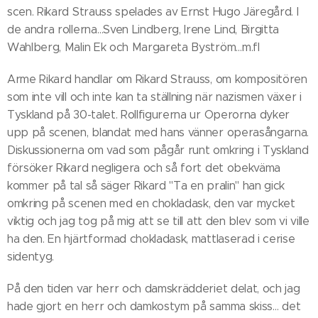
scen. Rikard Strauss spelades av Ernst Hugo Järegård. I
de andra rollerna…Sven Lindberg, Irene Lind, Birgitta
Wahlberg, Malin Ek och Margareta Byström…m.fl
Arme Rikard handlar om Rikard Strauss, om kompositören
som inte vill och inte kan ta ställning när nazismen växer i
Tyskland på 30-talet. Rollfigurerna ur Operorna dyker
upp på scenen, blandat med hans vänner operasångarna.
Diskussionerna om vad som pågår runt omkring i Tyskland
försöker Rikard negligera och så fort det obekväma
kommer på tal så säger Rikard "Ta en pralin" han gick
omkring på scenen med en chokladask, den var mycket
viktig och jag tog på mig att se till att den blev som vi ville
ha den. En hjärtformad chokladask, mattlaserad i cerise
sidentyg.
På den tiden var herr och damskrädderiet delat, och jag
hade gjort en herr och damkostym på samma skiss… det