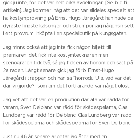
gick ju inte, för det var helt olika avdelningar. [Se bild till
artikeln]. Jag kommer ihåg att det var alldeles speciellt att
ha kostymprovning på Ernst Hugo Järegård; han hade de
dyraste finaste kalsonger och strumpor jag någonsin sett
i ett provrum. Inköpta i en specialbutik på Kungsgatan.
Jag minns också att jag inte fick någon biljett till
premiären, det fick inte kostymtecknaren men
scenografen fick två, så jag fick en av honom och satt på
2a raden. Långt senare gick jag förbi Ernst-Hugo
Järegård i trappan och han sa "hörrödu Ulla, vad var det
där vi gjorde?" som om det fortfarande var något olöst.
Jag vet att det var en produktion där alla var rädda för
varann, Sven Delblanc var rädd för skådespelarna, Clas
Lundberg var rädd för Delblanc. Clas Lundberg var rädd
för skådespelarna och skådespelarna för Sven Delblanc…
Just nu 46 år senare arbetar jag åter med en