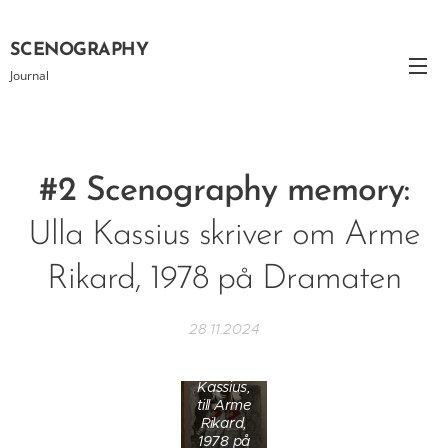
SCENOGRAPHY
Journal
#2 Scenography memory:
Ulla Kassius skriver om Arme
Rikard, 1978 på Dramaten
28.11.2024
Kostymsk
iss av Ulla
Kassius,
till Arme
Rikard,
1978 på