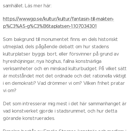
samhället. Läs mer här:
https://www.gp.se/kultur/kultur/fantasin-till-makten-
p%C3%A5-g%C3%B6taplatsen-1.107034301
Som bakgrund till monumentet finns en dels historiskt
utmejslad, dels pågående debatt om hur stadens
kulturplatser byggs bort, eller försvinner på grund av
hyreshöjningar, nya höghus, fallna konstnärliga
verksamheter och en minskad kulturbudget. På vilket sätt
är motståndet mot det ordnade och det rationella viktigt
i en demokrati? Vad drömmer vi om? Vilken frihet pratar
vi om?
Det som intresserar mig mest i det här sammanhanget är
vad konstverket gjorde i stadsrummet, och hur detta
görande konstruerades.