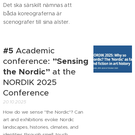
Det ska särskilt nämnas att
båda koreograferna är
scenografer till sina alster.
#5
Academic
conference:
”Sensing
the Nordic”
at the
NORDIK 2025
Conference
20.10.2025
How do we sense "the Nordic"? Can
art and exhibitions evoke Nordic
landscapes, histories, climates, and
identities through smell, touch,