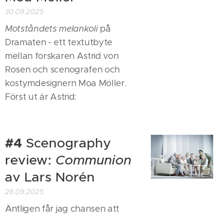
30.09.2025
Motståndets melankoli
på
Dramaten - ett textutbyte
mellan forskaren Astrid von
Rosen och scenografen och
kostymdesignern Moa Möller.
Först ut är Astrid:
#4
Scenography
review:
Communion
av Lars Norén
28.09.2025
Äntligen får jag chansen att