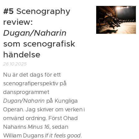
#5
Scenography
review:
Dugan/Naharin
som scenografisk
händelse
26.10.2025
Nu är det dags för ett
scenografiperspektiv på
dansprogrammet
Dugan/Naharin
på Kungliga
Operan. Jag skriver om verken i
omvänd ordning. Först Ohad
Naharins
Minus 16
, sedan
William Dugans
If it feels good
.