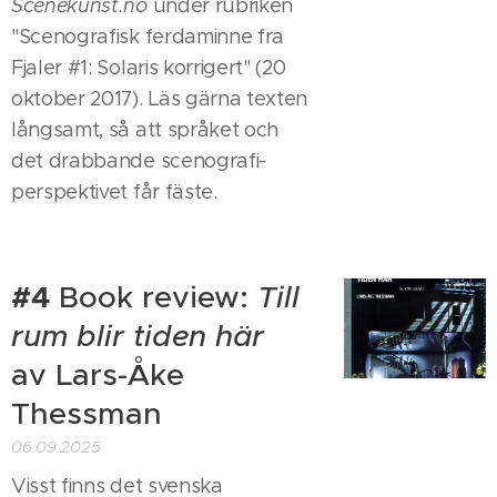
Scenekunst.no
under rubriken
"Scenografisk ferdaminne fra
Fjaler #1: Solaris korrigert" (20
oktober 2017). Läs gärna texten
långsamt, så att språket och
det drabbande scenografi-
perspektivet får fäste.
#4
Book review:
Till
rum blir tiden
här
av Lars-Åke
Thessman
06.09.2025
Visst finns det svenska