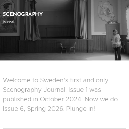
SCENOGRAPHY
Journal
Welcome to Sweden's first and only
Scenography Journal. Issue 1 was
published in October 2024. Now we do
Issue 6, Spring 2026. Plunge in!