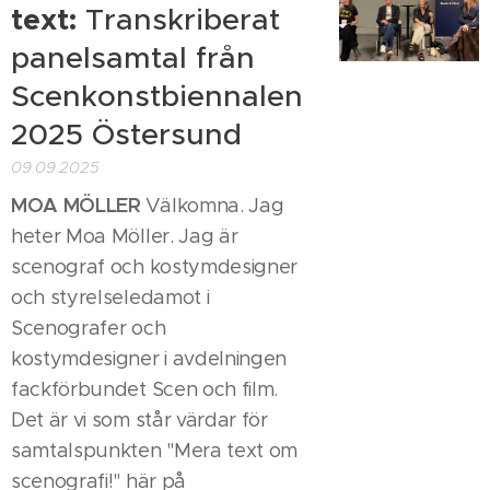
text:
Transkriberat
panelsamtal från
Scenkonstbiennalen
2025 Östersund
09.09.2025
MOA MÖLLER
Välkomna. Jag
heter Moa Möller. Jag är
scenograf och kostymdesigner
och styrelseledamot i
Scenografer och
kostymdesigner i avdelningen
fackförbundet Scen och film.
Det är vi som står värdar för
samtalspunkten "Mera text om
scenografi!" här på